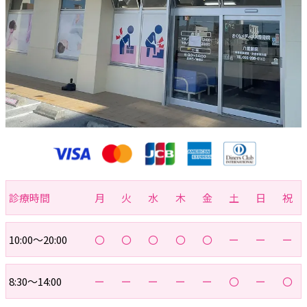
診療時間
月
火
水
木
金
土
日
祝
10:00～20:00
〇
〇
〇
〇
〇
ー
ー
ー
8:30～14:00
ー
ー
ー
ー
ー
〇
ー
〇